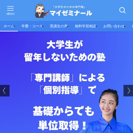
大
学
生
MENU
の
た
ホーム
学費・コース
受講生の声
無料学習相談
お問い合わせ
め
の
塾
（
全
国
対
応
）
|
マ
イ
ゼ
ミ